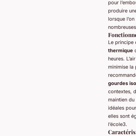
pour l’embo
produire un
lorsque l’on
nombreuses
Fonctionne
Le principe
thermique
q
heures. L’ai
minimise la 
recommandé 
gourdes is
contextes, d
maintien du 
idéales pour
elles sont é
l’école3.
Caractéris