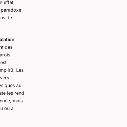
 effet,
n paradoxe
ans de
olation
nt des
arois
 est
mplir3. Les
ivers
ysiques au
ste les rend
onnée, mais
au ou à