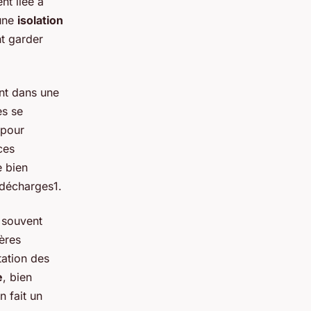
nt liée à
 une
isolation
nt garder
nt dans une
es se
 pour
ces
e bien
 décharges1.
 souvent
ères
tation des
e
, bien
n fait un