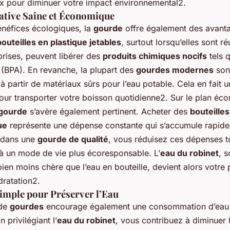
oix pour diminuer votre impact environnemental2.
ative Saine et Économique
énéfices écologiques, la
gourde
offre également des avanta
bouteilles en plastique jetables
, surtout lorsqu’elles sont ré
prises, peuvent libérer des
produits chimiques nocifs
tels q
 (BPA). En revanche, la plupart des
gourdes modernes
son
à partir de matériaux sûrs pour l’eau potable. Cela en fait u
our transporter votre boisson quotidienne2. Sur le plan éc
gourde
s’avère également pertinent. Acheter des
bouteilles
ue
représente une dépense constante qui s’accumule rapid
t dans une
gourde de qualité
, vous réduisez ces dépenses t
 à un mode de vie plus écoresponsable. L’
eau du robinet
, 
bien moins chère que l’eau en bouteille, devient alors votre 
dratation2.
imple pour Préserver l’Eau
 de
gourdes
encourage également une consommation d’eau
 privilégiant l’
eau du robinet
, vous contribuez à diminuer