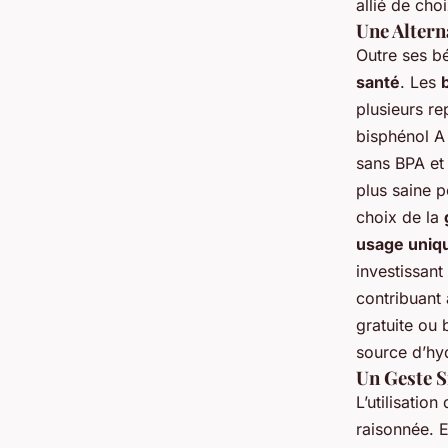
allié de ch
Une Altern
Outre ses b
santé
. Les
plusieurs re
bisphénol A
sans BPA et 
plus saine p
choix de la
usage uniq
investissan
contribuant
gratuite ou 
source d’hy
Un Geste S
L’utilisation
raisonnée. En