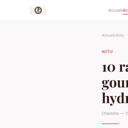
Accueil
Ac
Accueil
›
Actu
ACTU
10 r
gou
hyd
Charlotte — 1