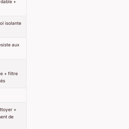
ydable +
oi isolante
ésiste aux
 + filtre
tés
ttoyer +
ent de