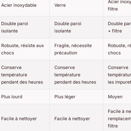
Acier inox
Acier inoxydable
Verre
filtre
Double paroi
Double paroi
Double par
isolante
isolante
+ filtre
Robuste, résiste aux
Fragile, nécessite
Robuste, r
chocs
précaution
chocs
Conserve
Conserve
Conserve
température
température
température
pendant des heures
pendant des heures
les impure
Plus lourd
Plus léger
Moyen
Facile à ne
Facile à nettoyer
Facile à nettoyer
remplacem
filtre