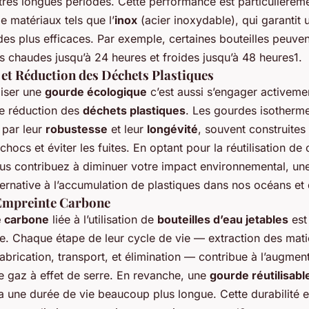
rès longues périodes. Cette performance est particulièreme
 de matériaux tels que l’
inox
(acier inoxydable), qui garantit
es plus efficaces. Par exemple, certaines bouteilles peuve
s chaudes jusqu’à 24 heures et froides jusqu’à 48 heures1.
 et Réduction des Déchets Plastiques
iliser une
gourde écologique
c’est aussi s’engager activeme
e réduction des
déchets plastiques
. Les gourdes isotherm
par leur
robustesse
et leur
longévité
, souvent construites
 chocs et éviter les fuites. En optant pour la réutilisation de 
ous contribuez à diminuer votre impact environnemental, un
ternative à l’accumulation de plastiques dans nos océans et
’Empreinte Carbone
 carbone
liée à l’utilisation de
bouteilles d’eau jetables
est
e. Chaque étape de leur cycle de vie — extraction des mati
abrication, transport, et élimination — contribue à l’augmen
e gaz à effet de serre. En revanche, une
gourde réutilisabl
a une durée de vie beaucoup plus longue. Cette durabilité e