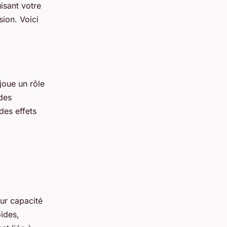
isant votre
ion. Voici
 joue un rôle
 des
des effets
eur capacité
ides,