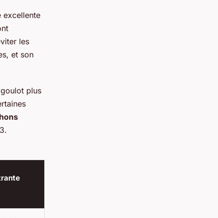
e excellente
nt
viter les
es, et son
 goulot plus
rtaines
hons
3.
trante