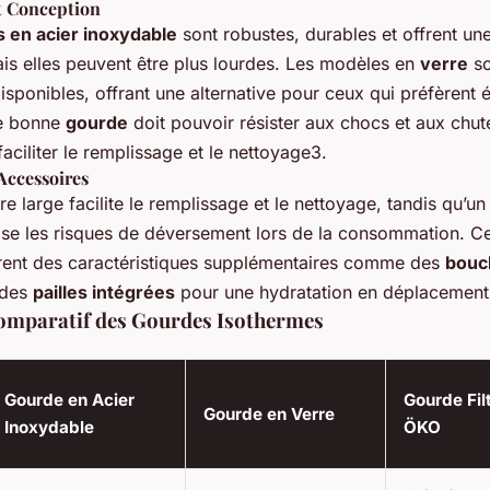
t Conception
 en acier inoxydable
sont robustes, durables et offrent un
ais elles peuvent être plus lourdes. Les modèles en
verre
so
sponibles, offrant une alternative pour ceux qui préfèrent é
e bonne
gourde
doit pouvoir résister aux chocs et aux chut
faciliter le remplissage et le nettoyage3.
Accessoires
e large facilite le remplissage et le nettoyage, tandis qu’un
mise les risques de déversement lors de la consommation. Ce
rent des caractéristiques supplémentaires comme des
bouc
des
pailles intégrées
pour une hydratation en déplacement
omparatif des Gourdes Isothermes
Gourde en Acier
Gourde Fil
Gourde en Verre
Inoxydable
ÖKO