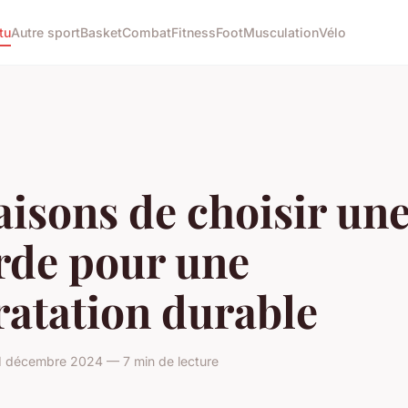
tu
Autre sport
Basket
Combat
Fitness
Foot
Musculation
Vélo
aisons de choisir un
rde pour une
ratation durable
1 décembre 2024 — 7 min de lecture