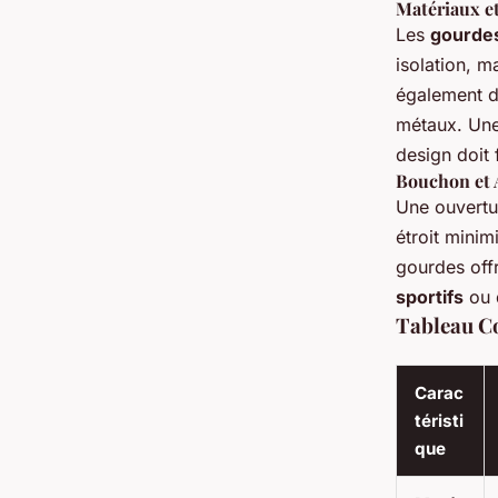
Matériaux e
Les
gourdes
isolation, m
également di
métaux. Un
design doit 
Bouchon et 
Une ouvertur
étroit mini
gourdes off
sportifs
ou 
Tableau C
Carac
téristi
que