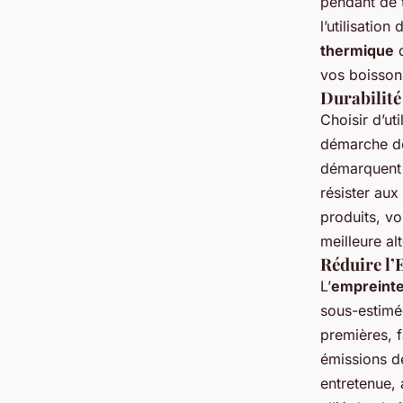
pendant de t
l’utilisation
thermique
d
vos boisson
Durabilité
Choisir d’ut
démarche d
démarquent 
résister aux
produits, v
meilleure al
Réduire l
L’
empreinte
sous-estimé
premières, f
émissions d
entretenue, 