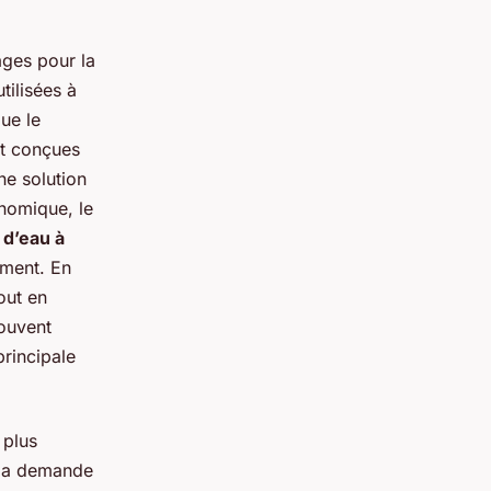
ges pour la
utilisées à
ue le
t conçues
ne solution
onomique, le
 d’eau à
ement. En
out en
souvent
principale
 plus
 la demande