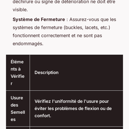
déchirure ou signe de détérioration ne doit être
visible.
Système de Fermeture
: Assurez-vous que les
systèmes de fermeture (buckles, lacets, etc.)
fonctionnent correctement et ne sont pas
endommagés.
Éléme
nts à
Description
Vérifie
r
Usure
Vérifiez l'uniformité de l'usure pour
des
éviter les problèmes de flexion ou de
Semell
confort.
es