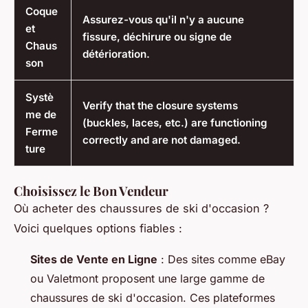
Coque
Assurez-vous qu'il n'y a aucune
et
fissure, déchirure ou signe de
Chaus
détérioration.
son
Systè
Verify that the closure systems
me de
(buckles, laces, etc.) are functioning
Ferme
correctly and are not damaged.
ture
Choisissez le Bon Vendeur
Où acheter des chaussures de ski d'occasion ?
Voici quelques options fiables :
Sites de Vente en Ligne
: Des sites comme eBay
ou Valetmont proposent une large gamme de
chaussures de ski d'occasion. Ces plateformes